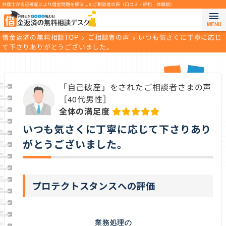
弁護士が自己破産により借金問題を解決したご相談者の声（口コミ・評判・体験談）
メ
ニ
借金返済の無料相談TOP
>
ご相談者の声
>
いつも気さくに丁寧に応じ
ュ
て下さりありがとうございました。
ー
を
開
「自己破産」をされたご相談者さまの声
閉
［40代男性］
す
全体の満足度
る
いつも気さくに丁寧に応じて下さりあり
がとうございました。
プロテクトスタンスへの評価