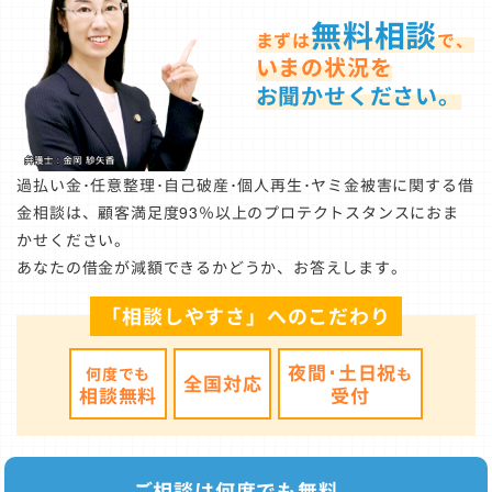
無料相談
まずは
で、
いまの状況を
お聞かせください。
過払い金･任意整理･自己破産･個人再生･ヤミ金被害に関する借
金相談は、顧客満足度93％以上のプロテクトスタンスにおま
かせください。
あなたの借金が減額できるかどうか、お答えします。
「相談しやすさ」へのこだわり
夜間･土日祝
何度でも
も
全国対応
相談無料
受付
ご相談は何度でも無料。