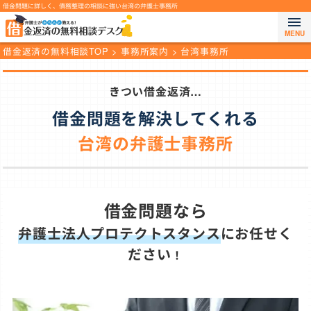
借金問題に詳しく、債務整理の相談に強い台湾の弁護士事務所
メ
ニ
借金返済の無料相談TOP
>
事務所案内
>
台湾事務所
ュ
ー
きつい借金返済…
を
開
借金問題を解決してくれる
閉
台湾の弁護士事務所
す
る
借金問題なら
弁護士法人プロテクトスタンス
にお任せく
ださい
！